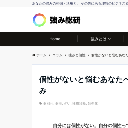
あなたの強みの発掘・活用と、 その先にある理想のビジネス
Home
強みとは
ホーム
コラム
強みと個性
個性がないと悩むあな
個性がないと悩むあなた
み
個別化
,
個性
,
占い
,
性格診断
,
類型化
自分には個性がない。自分の個性っ